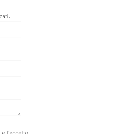
zati.
y
e l'accetto.