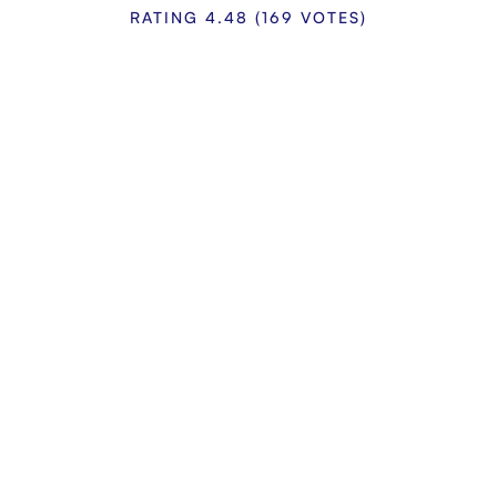
RATING
4.48
(
169
VOTES
)
recisi… Non ho
la, un servizio che